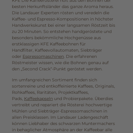
KFE Die Kaffeerösterei holt aus den Bohnen der
besten Herkunftsländer das ganze Aroma heraus.
Die Landauer Experten rösten und veredeln die
Kaffee- und Espresso-Kompositionen in höchster
Handwerkskunst bei einer langsamen Röstzeit bis
zu 20 Minuten. So entstehen handgeröstete und
besonders bekömmliche Hochgenüsse aus
erstklassigen KFE Kaffeebohnen für
Handfilter, Kaffeevollautomaten, Siebträger
oder
Espressomaschinen
. Die erfahrenen
Röstmeister wissen, wie die Bohnen genau auf
den „Second Crack“-Punkt geröstet werden.
Im umfangreichen Sortiment finden sich
sortenreine und entkoffeinierte Kaffees, Originals,
Rohkaffees, Raritäten, Projektkaffees,
Pads,
Kaffeekapseln
und Probierpakete. Überdies
vertreibt und repariert die Rösterei hochwertige
Mühlen und Siebträger-Espressomaschinen in
allen Preisklassen. Im Landauer Ladengeschäft
können Liebhaber des schwarzen Muntermachers
in behaglicher Atmosphäre an der Kaffeebar alle