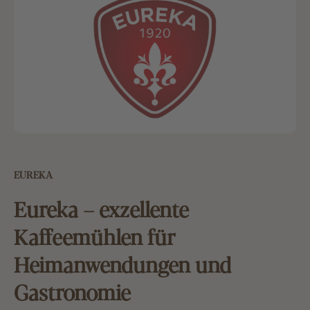
EUREKA
Eureka – exzellente
Kaffeemühlen für
Heimanwendungen und
Gastronomie