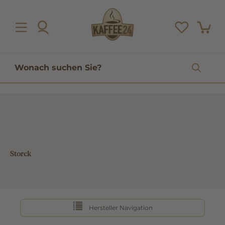
inhalt springen
Storck
Hersteller Navigation