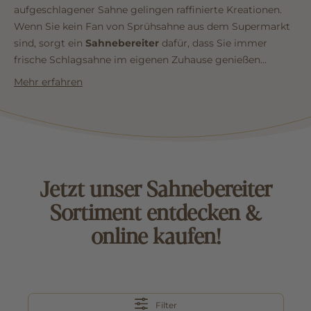
aufgeschlagener Sahne gelingen raffinierte Kreationen.
Wenn Sie kein Fan von Sprühsahne aus dem Supermarkt
sind, sorgt ein
Sahnebereiter
dafür, dass Sie immer
frische Schlagsahne im eigenen Zuhause genießen
können. Ersparen Sie sich mühsames Sahneschlagen.
Mehr erfahren
Nutzen Sie die Möglichkeit, mit einem Sahnegerät
köstliche Desserts, schaumige Soßen, fluffige Cremes
oder exotische Cocktails zu fabrizieren.
...mehr lesen
Jetzt unser Sahnebereiter
Sortiment entdecken &
online kaufen!
Filter