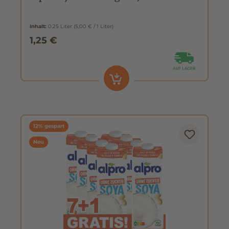
Inhalt:
0.25 Liter
(5,00 € / 1 Liter)
1,25 €
12% gespart
Neu