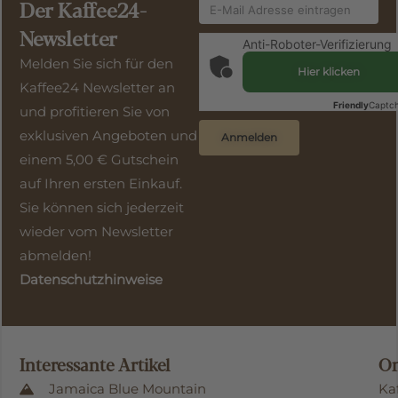
Der Kaffee24-
Newsletter
Anti-Roboter-Verifizierung
Melden Sie sich für den
Hier klicken
Kaffee24 Newsletter an
Friendly
Captc
und profitieren Sie von
exklusiven Angeboten und
Anmelden
einem 5,00 € Gutschein
auf Ihren ersten Einkauf.
Sie können sich jederzeit
wieder vom Newsletter
abmelden!
Datenschutzhinweise
Interessante Artikel
On
Jamaica Blue Mountain
Ka