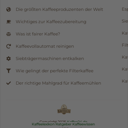
Es
Die größten Kaffeeproduzenten der Welt
Si
Wichtiges zur Kaffeezubereitung
Ka
Was ist fairer Kaffee?
Fi
Kaffeevollautomat reinigen
Ka
Siebträgermaschinen entkalken
Ka
Wie gelingt der perfekte Filterkaffee
Ka
Der richtige Mahlgrad für Kaffeemühlen
Copyright 2025
Kaffee24.de
Kaffeelexikon
Ratgeber
Kaffeewissen