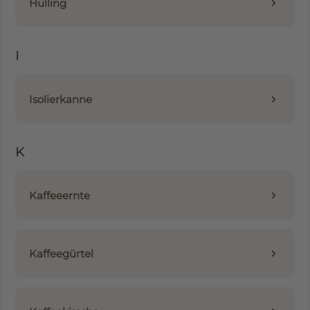
Hulling
I
Isolierkanne
K
Kaffeeernte
Kaffeegürtel