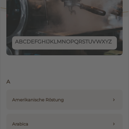
A
B
C
D
E
F
G
H
I
J
K
L
M
N
O
P
Q
R
S
T
U
V
W
X
Y
Z
A
Amerikanische Röstung
Arabica