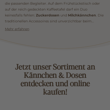
die passenden Begleiter. Auf dem Frühstückstisch oder
auf der reich gedeckten Kaffeetafel darf ein Duo
keinesfalls fehlen:
Zuckerdosen
und
Milchkännchen
. Die
traditionellen Accessoires sind unverzichtbar beim
Zelebrieren einer vollendeten Kaffee- und Teekultur.
Mehr erfahren
Zuckerstreuer aus Edelstahl und Zuckerschalen aus
feinem Porzellan für Würfelzucker, Kandis oder
Kristallzucker passen in ihren formschönen Designstilen
auf jeden Tisch. Ebenso werten zeitlos schöne
Milchkännchen und Milchgießer mit
abwechslungsreichen Dekoren das Geschirr auf.
...mehr
Jetzt unser Sortiment an
lesen
Kännchen & Dosen
entdecken und online
kaufen!