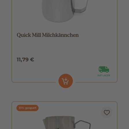
Quick Mill Milchkännchen
11,79 €
31% gespart