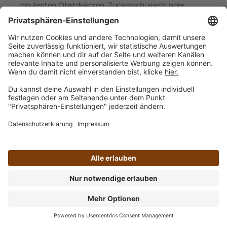
opulenten Obstdekoren. Zuckerschüsseln oder
Zuckerstreuer aus Glas lassen sich mit
Kaffeegeschirr aller Couleur kombinieren. Aus
feinem Porzellan mit maritimen Mustern oder
ozeanblauen Streifen verziert, erinnern Zuckerdosen
& Milchkännchen an eine frische Meeresbrise.
Wenn Sie die französische Caféhaus-Atmosphäre
lieben, ist eine elegante Glasdose mit Aufsatz aus
Metall eine aparte Ergänzung zum Tafelservice. Bei
der immensen Auswahl an Zuckerdosen und
Zuckerschalen in traumhaft schönen Dekoren von
puristisch über verspielt bis frech ist für jeden
Geschmack und jeden Stil etwas dabei. Zuckertöpfe
und Kännchen mit Metallic-Effekt unterstreichen
eindrucksvoll den angesagten Industrial-Look. Oder
sind Sie Fan des skandinavischen Einrichtungsstils?
Dann vermittelt ein Ensemble mit klaren Formen in
Cremefarben oder Himmelblau nordische