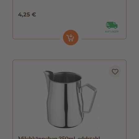
4,25 €
Milchkännchen 350ml, edelstahl