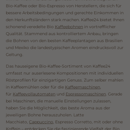
Bio-Kaffee oder Bio-Espresso von Herstellern, die sich für
bessere Arbeitsbedingungen und gerechte Einkommen in
den Herkunftsländern stark machen. Kaffee24 bietet Ihnen
schonend veredelte Bio
Kaffeebohnen
in vortrefflicher
Qualität. Stammend aus kontrolliertem Anbau, bringen
die Bohnen von den besten Kaffeeplantagen aus Brasilien
und Mexiko die landestypischen Aromen eindrucksvoll zur
Geltung.
Das hauseigene Bio-Kaffee-Sortiment von Kaffee24
umfasst nur auserlesene Kompositionen mit individuellen
Röstprofilen für einzigartigen Genuss. Zum selber mahlen
in Kaffeemühlen oder für die
Kaffeemaschinen
,
für
Kaffeevollautomaten
und
Espressomaschinen
. Gerade
bei Maschinen, die manuelle Einstellungen zulassen,
haben Sie die Möglichkeit, das beste Aroma aus der
jeweiligen Bohne herauszuholen. Latte
Macchiato,
Cappuccino
, Espresso Corretto, mit oder ohne
Koffein – entdecken Sie die faszinierende Vielfalt der Bio