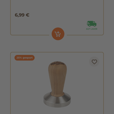
6,99 €
25% gespart