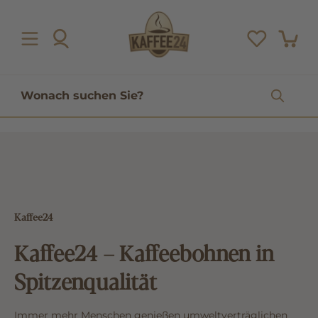
inhalt springen
Kaffee24
Kaffee24 – Kaffeebohnen in
Spitzenqualität
Immer mehr Menschen genießen umweltverträglichen