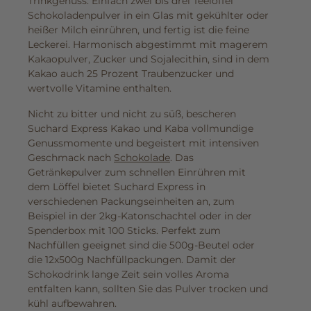
Trinkgenuss. Einfach zwei bis drei Teelöffel
Schokoladenpulver in ein Glas mit gekühlter oder
heißer Milch einrühren, und fertig ist die feine
Leckerei. Harmonisch abgestimmt mit magerem
Kakaopulver, Zucker und Sojalecithin, sind in dem
Kakao auch 25 Prozent Traubenzucker und
wertvolle Vitamine enthalten.
Nicht zu bitter und nicht zu süß, bescheren
Suchard Express Kakao und Kaba vollmundige
Genussmomente und begeistert mit intensiven
Geschmack nach
Schokolade
. Das
Getränkepulver zum schnellen Einrühren mit
dem Löffel bietet Suchard Express in
verschiedenen Packungseinheiten an, zum
Beispiel in der 2kg-Katonschachtel oder in der
Spenderbox mit 100 Sticks. Perfekt zum
Nachfüllen geeignet sind die 500g-Beutel oder
die 12x500g Nachfüllpackungen. Damit der
Schokodrink lange Zeit sein volles Aroma
entfalten kann, sollten Sie das Pulver trocken und
kühl aufbewahren.