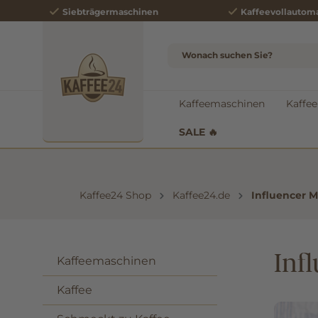
Siebträgermaschinen
Kaffeevollautom
e springen
Zur Hauptnavigation springen
Kaffeemaschinen
Kaffee
SALE 🔥
Kaffee24 Shop
Kaffee24.de
Influencer 
Inf
Kaffeemaschinen
Kaffee