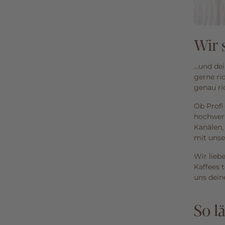
Wir 
...und d
gerne ri
genau ri
Ob Profi
hochwert
Kanälen,
mit unse
Wir lieb
Kaffees 
uns dein
So l