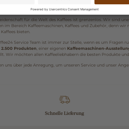
 uns und was uns antreibt...
eidenschaft für die Welt des Kaffees ist grenzenlos. Wir sind 
n im Bereich Kaffeemaschinen, Kaffees und Zubehör, denn wi
 Kaffees bieten.
ffee24 Service Team ist immer zur Stelle, wenn es um Fragen 
 2.500 Produkten
, einer eigenen
Kaffeemaschinen-Ausstellun
llt. Wir möchten allen Kaffeeliebhabern die besten Produkte un
en uns über jede Anregung, um unseren Service und unser Angeb
Schnelle Lieferung