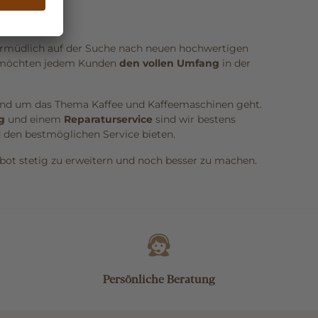
unermüdlich auf der Suche nach neuen hochwertigen
r möchten jedem Kunden
den vollen Umfang
in der
rund um das Thema Kaffee und Kaffeemaschinen geht.
g
und einem
Reparaturservice
sind wir bestens
d den bestmöglichen Service bieten.
ot stetig zu erweitern und noch besser zu machen.
Persönliche Beratung