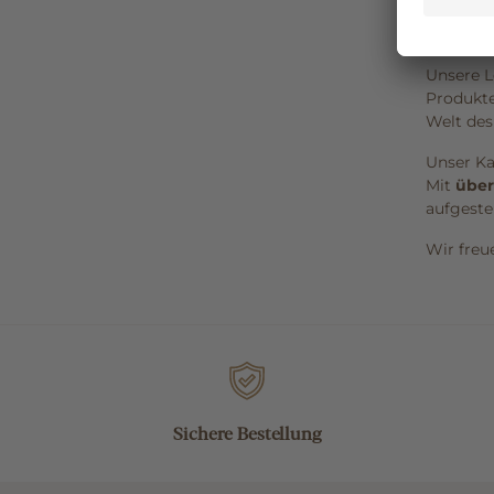
Über
Unsere L
Produkte
Welt des
Unser Ka
Mit
über
aufgeste
Wir freu
Sichere Bestellung