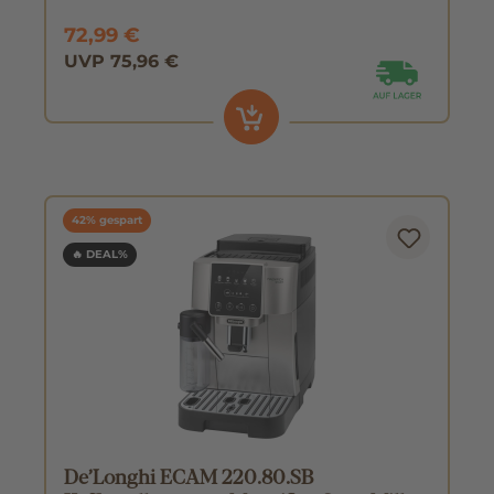
72,99 €
UVP 75,96 €
42% gespart
🔥 DEAL%
De’Longhi ECAM 220.80.SB