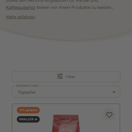
sowie den Aktions-Angeboten für Kaffee und
Kaffeezubehör
bieten wir ihnen Produkte zu besten
Preisen an. Mit unserer Rubrik
B-Ware
geben wir
Mehr erfahren
Produkten eine Chance, welche vollkommen
funktionsfähig sind, aber vielleicht kleinere optische
Mängel haben. Alle Produkte sind von uns vorab
nochmals geprüft worden. In unserer Kategorie
Bundles
finden sie attraktive Sparmöglichkeiten zu
Espressomaschinen in Kombination mit zum Beispiel
einer
Kaffeemühle
. Genießen sie und nutzen sie die
Möglichkeit um Geld zu sparen.
Filter
Sortieren nach:
17% gespart
KNALLER 🔥