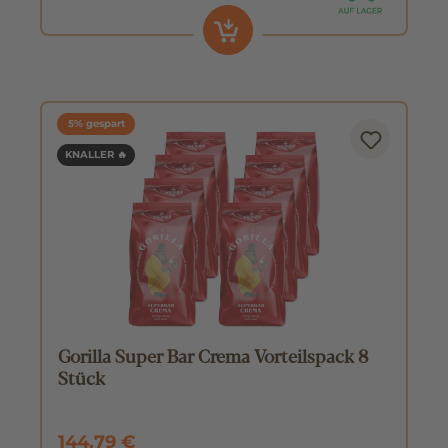
5% gespart
KNALLER 🔥
Gorilla Super Bar Crema Vorteilspack 8
Stück
144,79 €