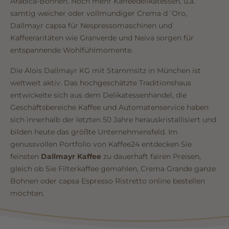
Arabica-Bohnen. Noch mehr Kaffeedelikatessen, u.a.
samtig weicher oder vollmundiger Crema d´Oro,
Dallmayr capsa für Nespressomaschinen und
Kaffeeraritäten wie Granverde und Neiva sorgen für
entspannende Wohlfühlmomente.
Die Alois Dallmayr KG mit Stammsitz in München ist
weltweit aktiv. Das hochgeschätzte Traditionshaus
entwickelte sich aus dem Delikatessenhandel, die
Geschäftsbereiche Kaffee und Automatenservice haben
sich innerhalb der letzten 50 Jahre herauskristallisiert und
bilden heute das größte Unternehmensfeld. Im
genussvollen Portfolio von Kaffee24 entdecken Sie
feinsten
Dallmayr Kaffee
zu dauerhaft fairen Preisen,
gleich ob Sie Filterkaffee gemahlen, Crema Grande ganze
Bohnen oder capsa Espresso Ristretto online bestellen
möchten.