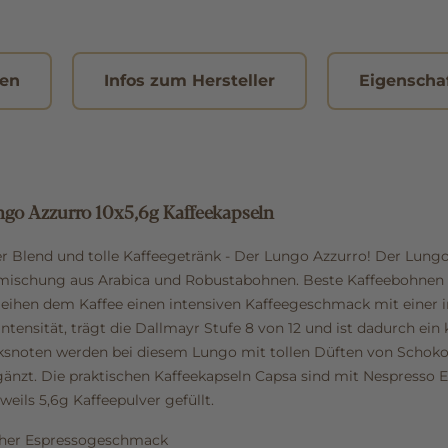
nen
Infos zum Hersteller
Eigenscha
go Azzurro 10x5,6g Kaffeekapseln
ter Blend und tolle Kaffeegetränk - Der Lungo Azzurro! Der Lung
nmischung aus Arabica und Robustabohnen. Beste Kaffeebohnen
eihen dem Kaffee einen intensiven Kaffeegeschmack mit einer i
Intensität, trägt die Dallmayr Stufe 8 von 12 und ist dadurch ein 
noten werden bei diesem Lungo mit tollen Düften von Schoko
gänzt.
Die praktischen Kaffeekapseln Capsa sind mit Nespresso
eils 5,6g Kaffeepulver gefüllt.
scher Espressogeschmack