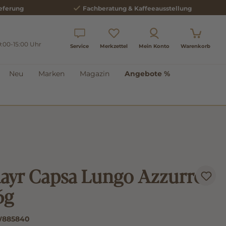
eferung
Fachberatung & Kaffeeausstellung
9:00-15:00 Uhr
Service
Merkzettel
Mein Konto
Warenkorb
Neu
Marken
Magazin
Angebote %
ayr Capsa Lungo Azzurro
6g
885840