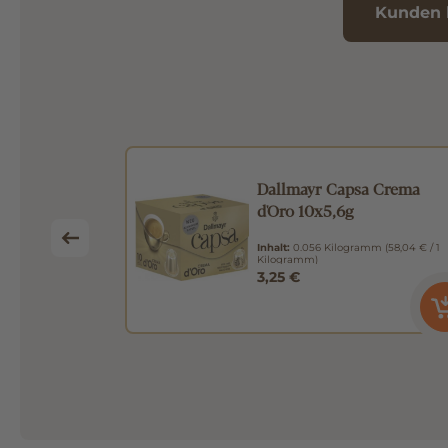
Kunden 
 Lungo Mild
Dallmayr Capsa Crema
d'Oro 10x5,6g
mm
(65,89 € / 1
Inhalt:
0.056 Kilogramm
(58,04 € / 1
Kilogramm)
3,25 €