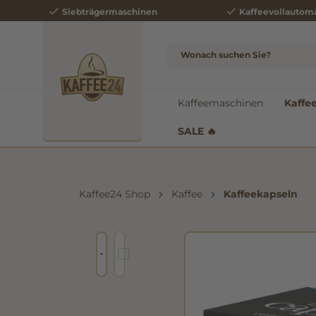
Siebträgermaschinen
Kaffeevollautom
e springen
Zur Hauptnavigation springen
Kaffeemaschinen
Kaffe
SALE 🔥
Kaffee24 Shop
Kaffee
Kaffeekapseln