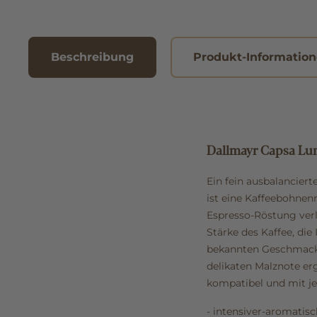
Beschreibung
Produkt-Informatio
Dallmayr Capsa Lun
Ein fein ausbalancier
ist eine Kaffeebohne
Espresso-Röstung verl
Stärke des Kaffee, die 
bekannten Geschmacks
delikaten Malznote er
kompatibel und mit jew
- intensiver-aromati