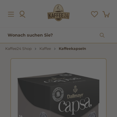
inhalt springen
Kaffee24 Shop
Kaffee
Kaffeekapseln