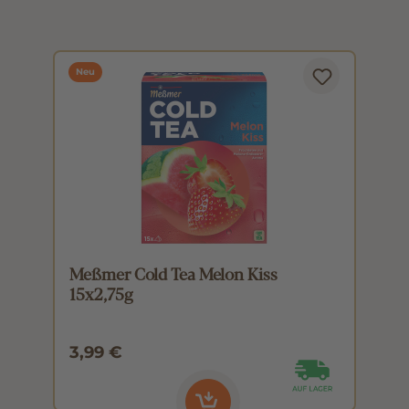
Neu
Meßmer Cold Tea Melon Kiss
M
15x2,75g
1
3,99 €
3