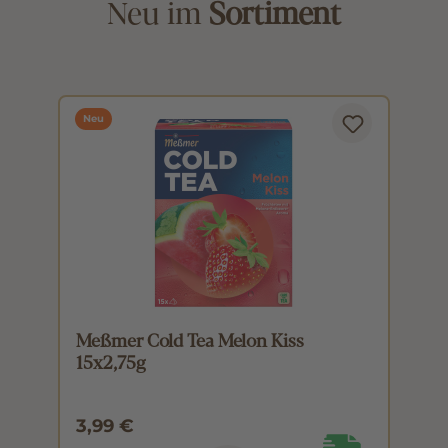
Neu im
Sortiment
Neu
Meßmer Cold Tea Melon Kiss
M
15x2,75g
1
3,99 €
3