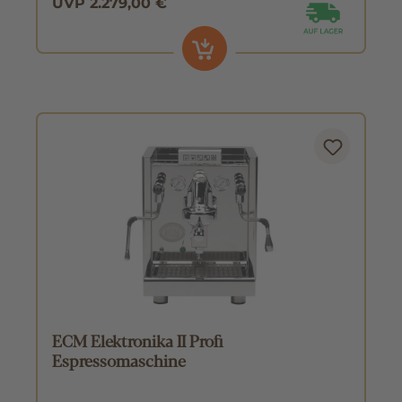
UVP 2.279,00 €
ECM Elektronika II Profi
Espressomaschine