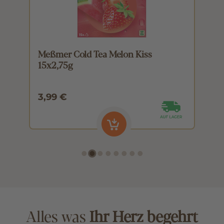
Meßmer Cold Tea Melon Kiss
M
15x2,75g
1
3,99 €
3
Alles was
Ihr Herz begehrt