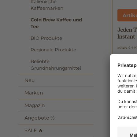
Italienische
Kaffeemarken
Artik
Cold Brew Kaffee und
Tee
Jeden T
Instant
BIO Produkte
Inhalt:
0.4 
Regionale Produkte
1,99 €
Beliebte
Grundnahrungsmittel
Neu
Marken
Magazin
Angebote %
SALE 🔥