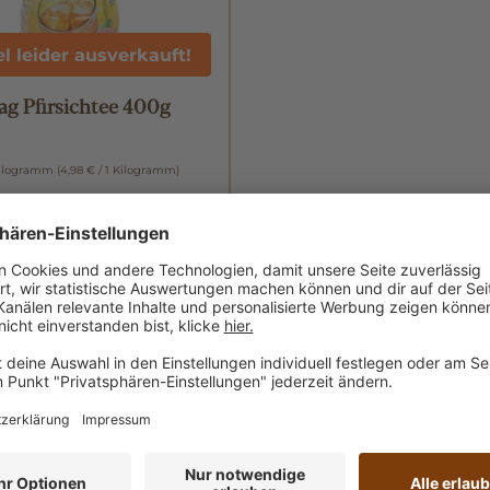
el leider ausverkauft!
ag Pfirsichtee 400g
Kilogramm
(4,98 € / 1 Kilogramm)