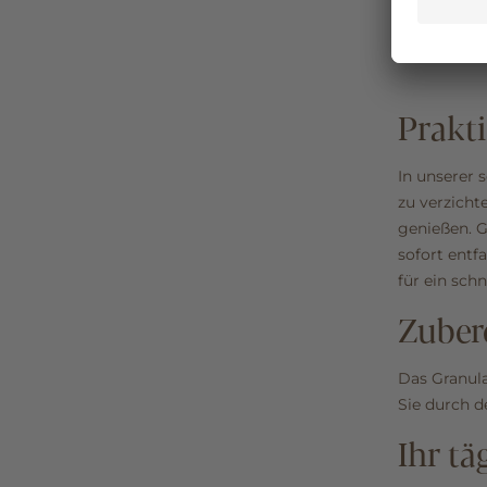
Prakti
In unserer 
zu verzicht
genießen. G
sofort entf
für ein sch
Zuber
Das Granul
Sie durch d
Ihr tä