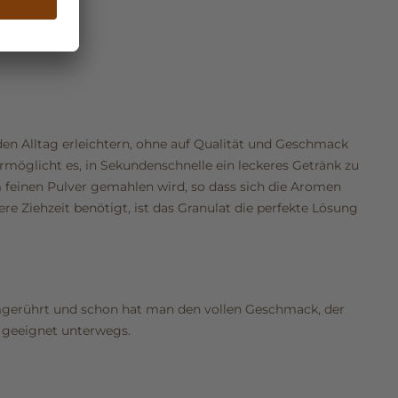
 den Alltag erleichtern, ohne auf Qualität und Geschmack
rmöglicht es, in Sekundenschnelle ein leckeres Getränk zu
m feinen Pulver gemahlen wird, so dass sich die Aromen
re Ziehzeit benötigt, ist das Granulat die perfekte Lösung
gerührt und schon hat man den vollen Geschmack, der
s geeignet unterwegs.