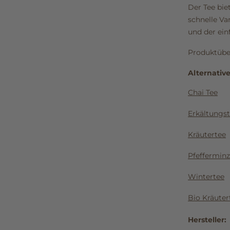
Der Tee biet
schnelle Va
und der ei
Produktübe
Alternativ
Chai Tee
Erkältungs
Kräutertee
Pfefferminz
Wintertee
Bio Kräuter
Hersteller: