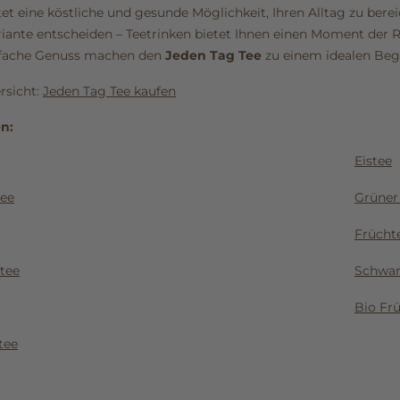
et eine köstliche und gesunde Möglichkeit, Ihren Alltag zu bereic
riante entscheiden – Teetrinken bietet Ihnen einen Moment der Ru
nfache Genuss machen den
Jeden Tag Tee
zu einem idealen Begle
rsicht:
Jeden Tag Tee kaufen
en:
Eistee
tee
Grüner
Frücht
tee
Schwar
Bio Fr
tee