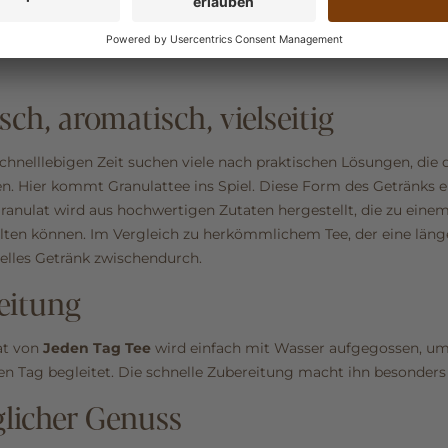
sch, aromatisch, vielseitig
schnelllebigen Zeit suchen viele nach praktischen Lösungen, die
en. Hier kommt Granulattee ins Spiel. Diese Form des Getränks e
ranulat wird aus hochwertigen Zutaten hergestellt, die zu eine
alten können. Im Vergleich zu herkömmlichem Tee, der eine länge
nelles Getränk zwischendurch.
eitung
at von
Jeden Tag Tee
wird einfach mit Wasser aufgegossen, um
en Tag begleitet. Die schnelle Zubereitung macht ihn besonder
glicher Genuss