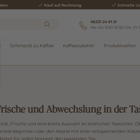
aten
Kauf auf Rechnung
Schnelle Li
06331 24 91 21
Mo-Do 9:00-15:30 Uhr, Fr 
e
Schmeckt zu Kaffee
Kaffeezubehör
Produktwelten
Frische und Abwechslung in der Ta
ität, Frische und eine breite Auswahl an köstlichen Teesorten. O
rztee beginnen oder den Abend mit einer entspannenden Kräu
bietet für jeden Moment den passenden Tee.