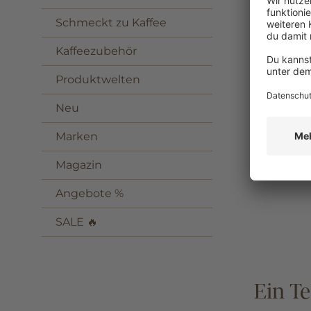
Schmeckt zu Kaffee
Kaffeezubehör
Produktwelten
Neu
Marken
Magazin
Angebote %
SALE 🔥
Ein T