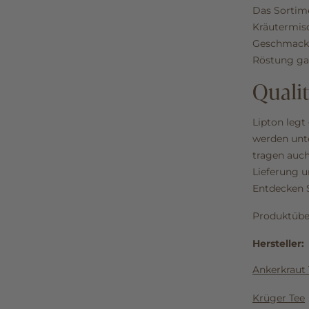
Das Sortime
Kräutermisc
Geschmackse
Röstung ga
Qualit
Lipton legt
werden unte
tragen auch
Lieferung u
Entdecken S
Produktübe
Hersteller:
Ankerkraut 
Krüger Tee