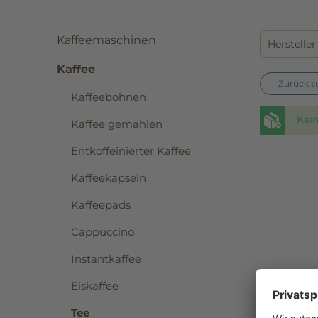
Kaffeemaschinen
Herstelle
Kaffee
Zurück z
Kaffeebohnen
Kei
Kaffee gemahlen
Entkoffeinierter Kaffee
Kaffeekapseln
Kaffeepads
Cappuccino
Instantkaffee
Eiskaffee
Tee