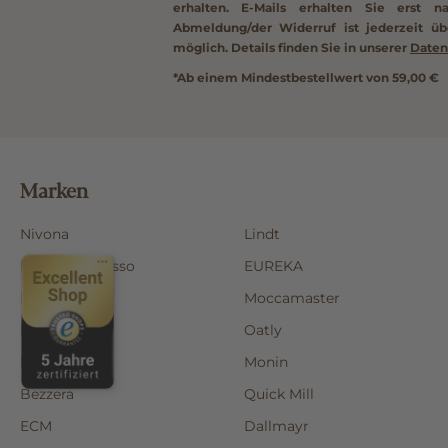
erhalten. E-Mails erhalten Sie erst n
Abmeldung/der Widerruf ist jederzeit üb
möglich. Details finden Sie in unserer
Daten
*Ab einem Mindestbestellwert von 59,00 €
Marken
Nivona
Lindt
Rocket Espresso
EUREKA
LELIT
Moccamaster
Rancilio
Oatly
Darbo
Monin
Bezzera
Quick Mill
ECM
Dallmayr