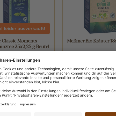
el leider ausverkauft!
 Classic Moments
Meßmer Bio Kräuter 18
minztee 25x2,25 g Beutel
4 Kilogramm
(41,41 € / 1 Kilogramm)
Inhalt:
0.036 Kilogramm
(85,83 € / 1
3,09 €