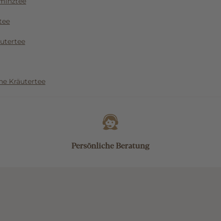
rminztee
tee
utertee
ne Kräutertee
Persönliche Beratung