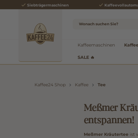
Siebträgermaschinen
Kaffeevollautom
e springen
Zur Hauptnavigation springen
Kaffeemaschinen
Kaffe
SALE 🔥
Kaffee24 Shop
Kaffee
Tee
Meßmer Kräut
entspannen!
Meßmer Kräutertee
ist 