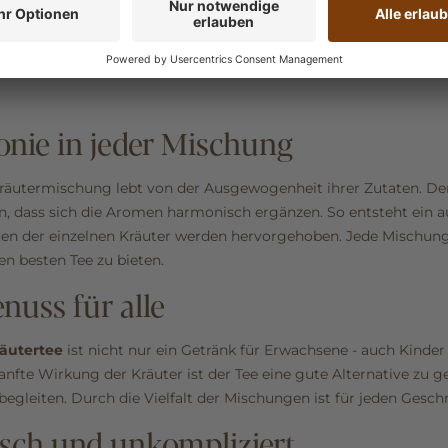
nie in jeder Mischung
räutermischung lebt von der Ausgewogenheit ihrer Zutaten. Der 
, dass sich die Aromen harmonisch ergänzen. So entsteht ein 
en der einzelnen Kräuter werden hervorgehoben. Jede Mischung 
n besten Tee zu bieten.
nuss für alle
äutertee
ist nicht nur ein Getränk für Erwachsene - auch Kind
anfte Wirkung der Kräuter ist der Tee eine gute Alternative zu 
begleiten. Durch die Vielfalt der Mischungen ist für jeden Gesch
isch und unkompliziert