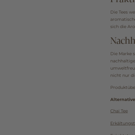
Die Tees we
aromatische
sich die Ar
Nachh
Die Marke s
nachhaltige
umweltfreu
nicht nur d
Produktübe
Alternativ
Chai Tee
Erkältungs