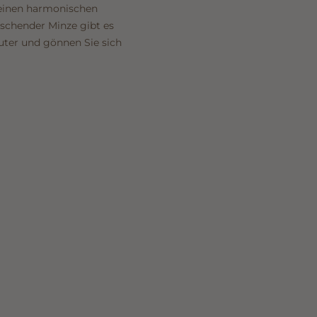
r einen harmonischen
ischender Minze gibt es
uter und gönnen Sie sich