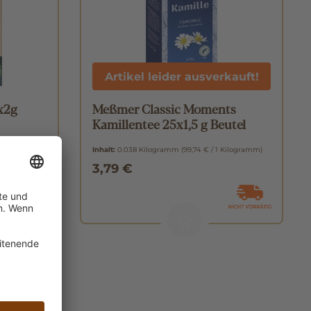
Artikel leider ausverkauft!
x2g
Meßmer Classic Moments
Kamillentee 25x1,5 g Beutel
 Kilogramm)
Inhalt:
0.038 Kilogramm
(99,74 € / 1 Kilogramm)
3,79 €