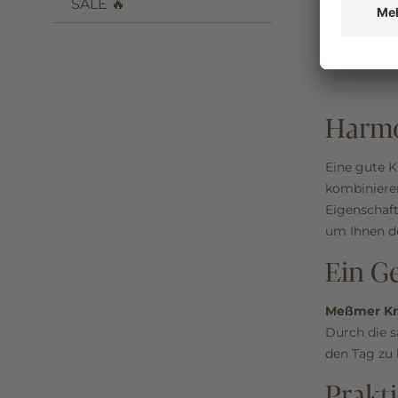
SALE 🔥
Harmo
Eine gute K
kombinieren
Eigenschaft
um Ihnen de
Ein Ge
Meßmer Kr
Durch die s
den Tag zu 
Prakt