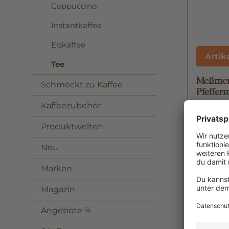
Cappuccino
Instantkaffee
Eiskaffee
Artik
Tee
Meßmer
Schmeckt zu Kaffee
Pfeffer
Kaffeezubehör
Inhalt:
0.06
2,65 €
Produktwelten
Neu
Marken
Magazin
Angebote %