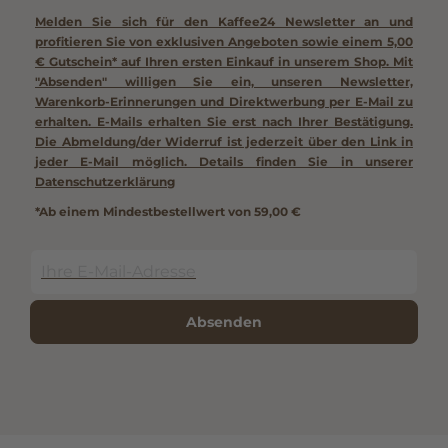
Melden Sie sich für den Kaffee24 Newsletter an und
profitieren Sie von exklusiven Angeboten sowie einem
5,00
€ Gutschein*
auf Ihren ersten Einkauf in unserem Shop. Mit
"Absenden" willigen Sie ein, unseren Newsletter,
Warenkorb-Erinnerungen und Direktwerbung per E-Mail zu
erhalten. E-Mails erhalten Sie erst nach Ihrer Bestätigung.
Die Abmeldung/der Widerruf ist jederzeit über den Link in
jeder E-Mail möglich. Details finden Sie in unserer
Datenschutzerklärung
*Ab einem Mindestbestellwert von 59,00 €
Absenden