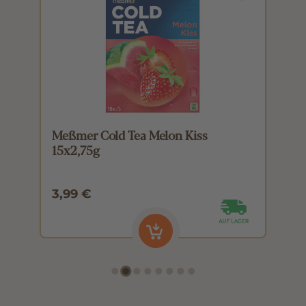
Meßmer Cold Tea Melon Kiss
M
15x2,75g
1
3,99 €
3