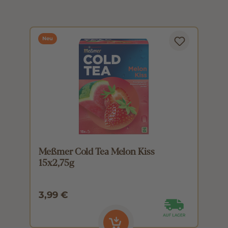
Neu
Meßmer Cold Tea Melon Kiss
M
15x2,75g
1
3,99 €
3