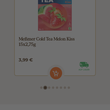
Meßmer Cold Tea Melon Kiss
M
15x2,75g
1
3,99 €
3