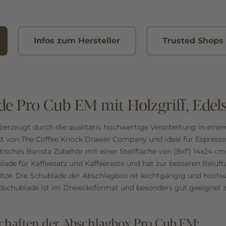
Infos zum Hersteller
Trusted Shops
e Pro Cub EM mit Holzgriff, Edels
erzeugt durch die qualitativ hochwertige Verarbeitung in einem
ist von The Coffee Knock Drawer Company und ideal für Espres
isches Barista Zubehör mit einer Stellfläche von (BxT) 14x24 cm
lade für Kaffeesatz und Kaffeereste und hat zur besseren Belüft
tze. Die Schublade der Abschlagbox ist leichtgängig und hochwe
dschublade ist im Dreiecksformat und besonders gut geeignet 
chaften der Abschlagbox Pro Cub EM: