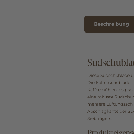
Beschreibung
Sudschublad
Diese Sudschublade üb
Die Kaffeeschublade 
Kaffeemühlen als prakt
eine robuste Sudschub
mehrere Lüftungsschli
Abschlagkante der Su
Siebträgers.
Produkteigens