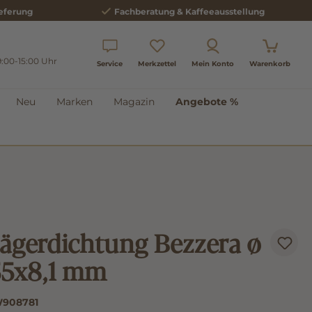
eferung
Fachberatung & Kaffeeausstellung
9:00-15:00 Uhr
Service
Merkzettel
Mein Konto
Warenkorb
Neu
Marken
Magazin
Angebote %
rägerdichtung Bezzera ø
55x8,1 mm
908781