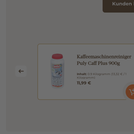
Kunden 
ezzera
Kaffeemaschinenreiniger
odenlos,
Puly Caff Plus 900g
1g Sieb
Inhalt:
0.9 Kilogramm
(13,32 € / 1
Kilogramm)
11,99 €