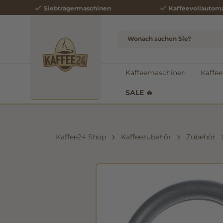
Siebträgermaschinen
Kaffeevollautom
e springen
Zur Hauptnavigation springen
Kaffeemaschinen
Kaffee
SALE 🔥
Kaffee24 Shop
Kaffeezubehör
Zubehör