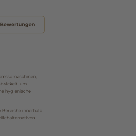
 Bewertungen
spressomaschinen,
ntwickelt, um
ne hygienische
e Bereiche innerhalb
ilchalternativen