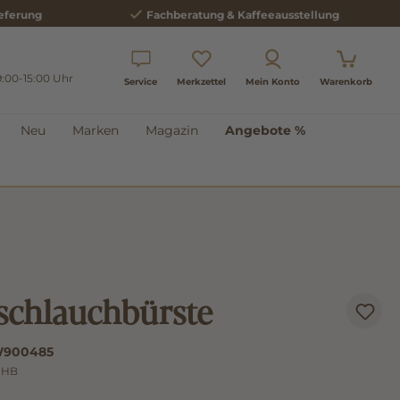
eferung
Fachberatung & Kaffeeausstellung
9:00-15:00 Uhr
Service
Merkzettel
Mein Konto
Warenkorb
Neu
Marken
Magazin
Angebote %
schlauchbürste
900485
CHB