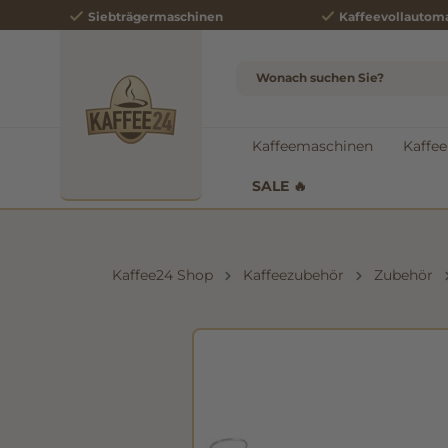
Siebträgermaschinen
Kaffeevollautom
e springen
Zur Hauptnavigation springen
Kaffeemaschinen
Kaffee
SALE 🔥
Kaffee24 Shop
Kaffeezubehör
Zubehör