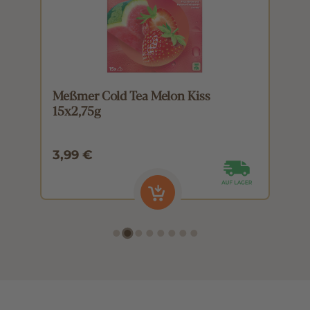
Meßmer Cold Tea Melon Kiss
M
15x2,75g
1
3,99 €
3