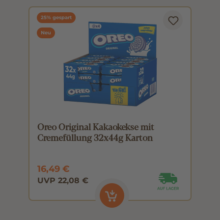
25% gespart
Neu
Oreo Original Kakaokekse mit
O
Cremefüllung 32x44g Karton
C
16,49 €
0
UVP 22,08 €
U