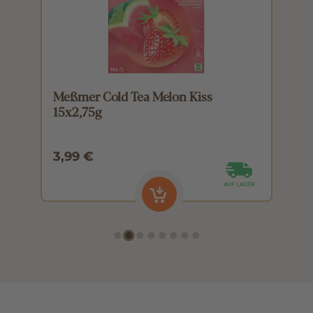
Meßmer Cold Tea Melon Kiss
M
15x2,75g
1
3,99 €
3