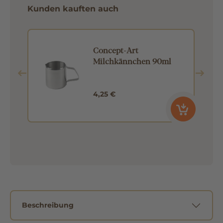
Kunden kauften auch
l
Concept-Art
Milchkännchen 90ml
4,25 €
Beschreibung