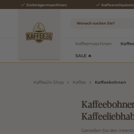
Siebträgermaschinen
Kaffeevollautom
e springen
Zur Hauptnavigation springen
Kaffeemaschinen
Kaffe
SALE 🔥
Kaffee24 Shop
Kaffee
Kaffeebohnen
Kaffeebohnen
Kaffeeliebha
Genießen Sie den inten