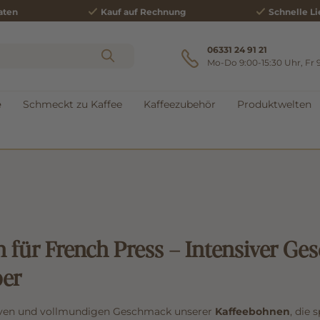
aten
Kauf auf Rechnung
Schnelle Li
06331 24 91 21
Mo-Do 9:00-15:30 Uhr, Fr 
e
Schmeckt zu Kaffee
Kaffeezubehör
Produktwelten
 für French Press – Intensiver Ge
ber
siven und vollmundigen Geschmack unserer
Kaffeebohnen
, die 