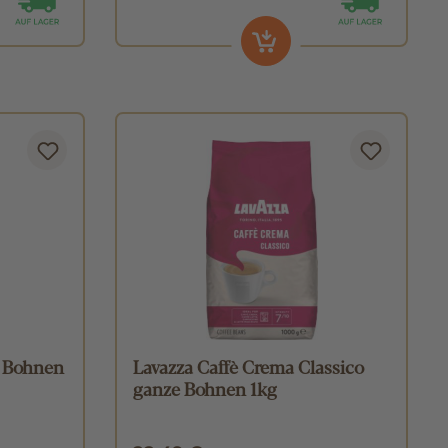
e Bohnen
Lavazza Caffè Crema Classico
ganze Bohnen 1kg