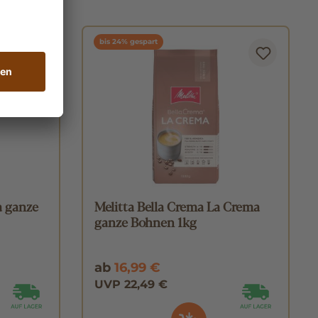
bis 24% gespart
a ganze
Melitta Bella Crema La Crema
ganze Bohnen 1kg
ab
16,99 €
UVP 22,49 €