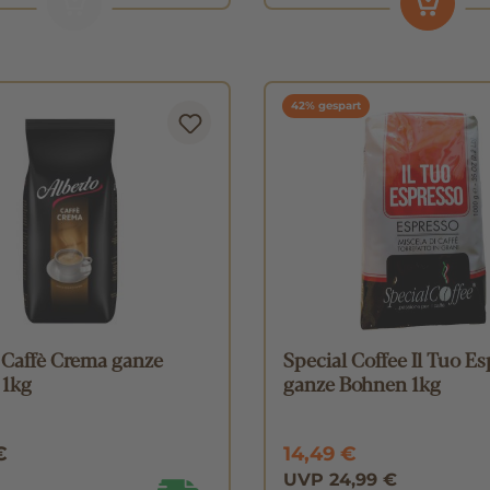
42% gespart
 Caffè Crema ganze
Special Coffee Il Tuo E
 1kg
ganze Bohnen 1kg
€
14,49 €
UVP 24,99 €