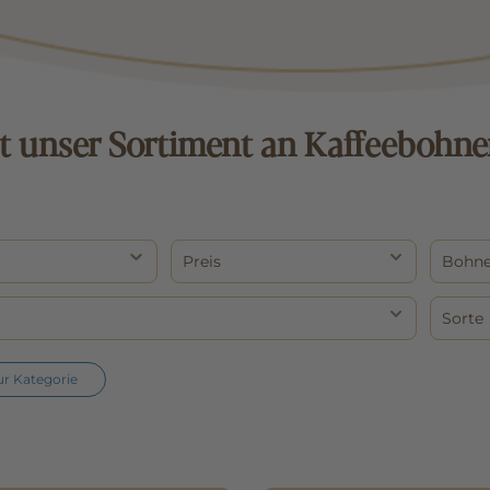
zt unser Sortiment an Kaffeebohne
r
Preis
Bohn
Sorte
ur Kategorie