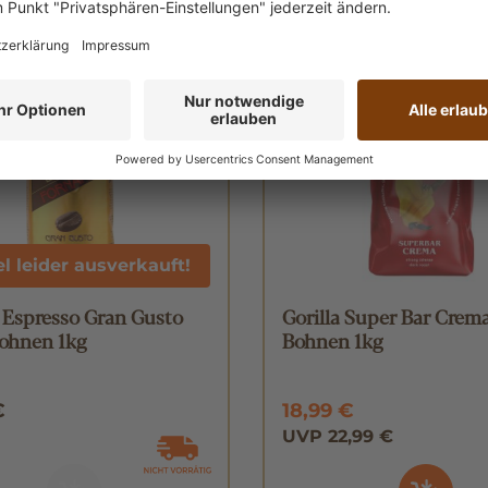
17% gespart
KNALLER 🔥
el leider ausverkauft!
 Espresso Gran Gusto
Gorilla Super Bar Crem
ohnen 1kg
Bohnen 1kg
€
18,99 €
UVP 22,99 €