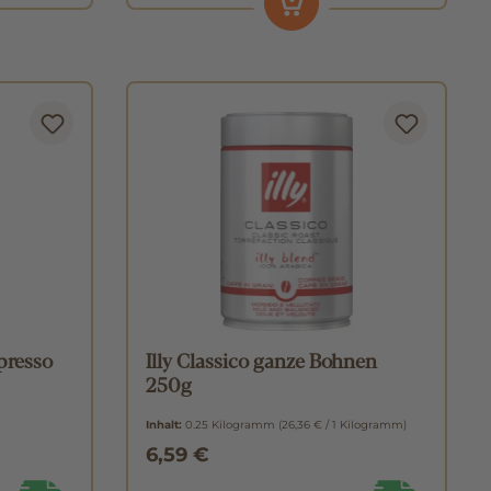
spresso
Illy Classico ganze Bohnen
250g
Inhalt:
0.25 Kilogramm
(26,36 € / 1 Kilogramm)
6,59 €