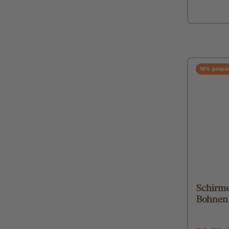
18% gespar
Schirme
Bohnen