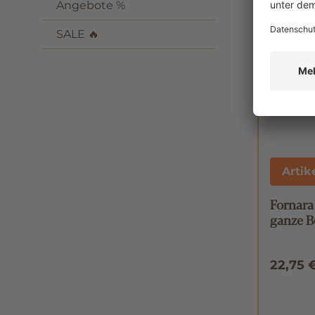
Angebote %
SALE 🔥
Artik
Fornara
ganze B
22,75 