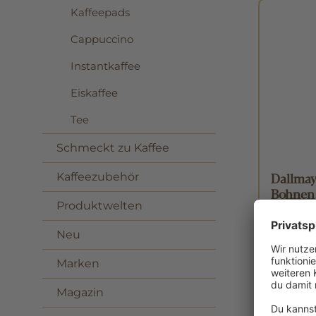
Kaffeepads
Cappuccino
Instantkaffee
Eiskaffee
Tee
Schmeckt zu Kaffee
Dallmay
Kaffeezubehör
Bohnen 
Produktwelten
Inhalt:
0.5 
Neu
11,49 €
Marken
Magazin