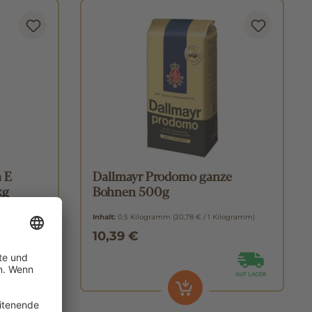
 E
Dallmayr Prodomo ganze
kg
Bohnen 500g
Inhalt:
0.5 Kilogramm
(20,78 € / 1 Kilogramm)
10,39 €