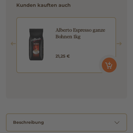
Kunden kauften auch
E
Alberto Espresso ganze
g
Bohnen 1kg
21,25 €
Beschreibung