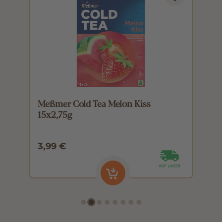
Meßmer Cold Tea Melon Kiss
M
15x2,75g
1
3,99 €
3