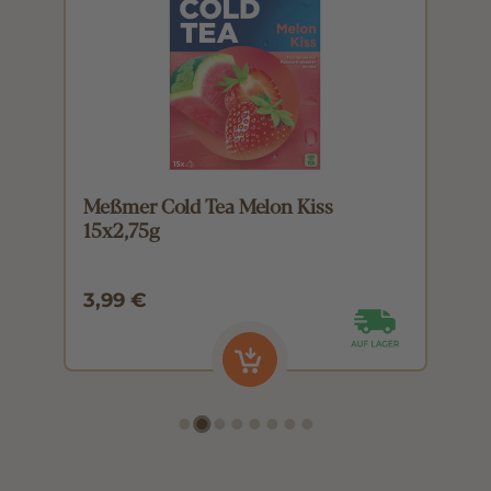
Meßmer Cold Tea Melon Kiss
M
15x2,75g
1
3,99 €
3