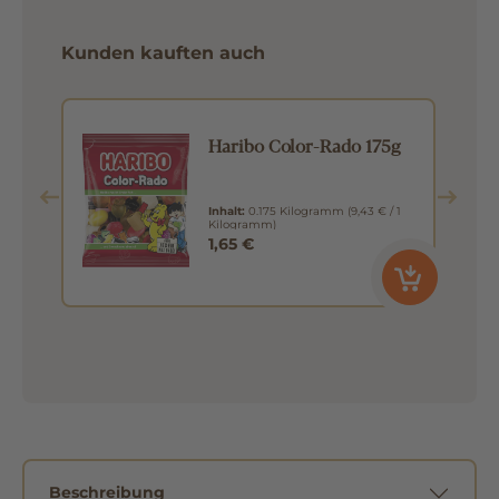
Kunden kauften auch
er
Haribo Color-Rado 175g
Inhalt:
0.175 Kilogramm
(9,43 € / 1
Kilogramm)
1,65 €
Beschreibung