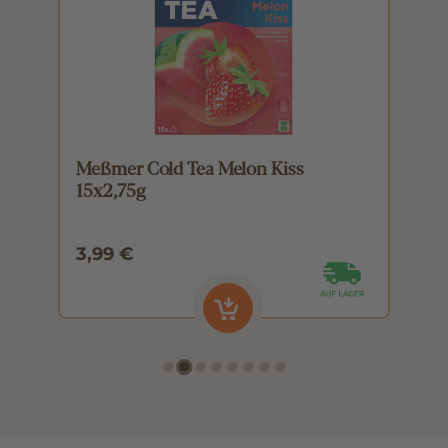
Meßmer Cold Tea Melon Kiss
M
15x2,75g
1
3,99 €
3