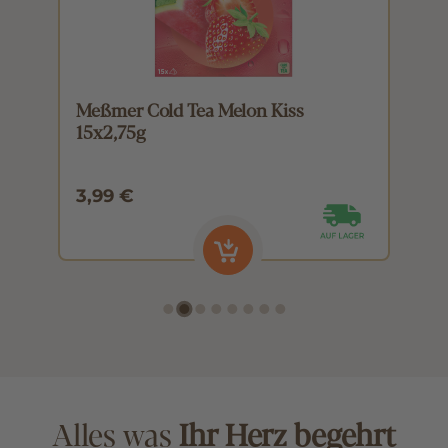
Meßmer Cold Tea Melon Kiss
M
15x2,75g
1
3,99 €
3
Alles was
Ihr Herz begehrt