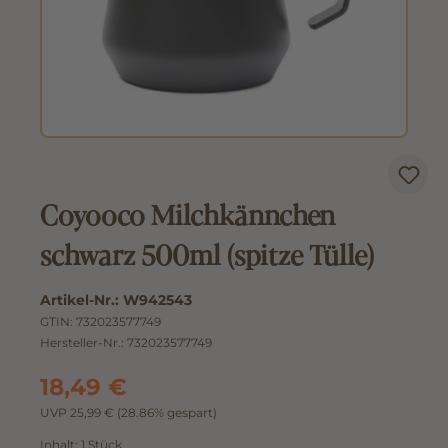
Coyooco Milchkännchen
schwarz 500ml (spitze Tülle)
Artikel-Nr.:
W942543
GTIN:
732023577749
Hersteller-Nr.:
732023577749
18,49 €
UVP 25,99 €
(28.86% gespart)
Inhalt:
1 Stück