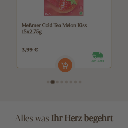
Meßmer Cold Tea Melon Kiss
M
15x2,75g
1
3,99 €
3
Alles was
Ihr Herz begehrt