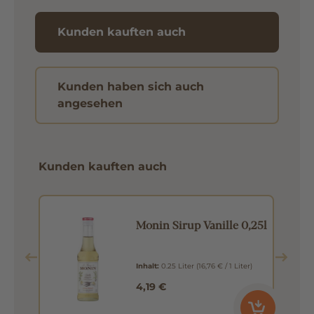
Kunden kauften auch
Kunden haben sich auch
angesehen
Kunden kauften auch
n
Monin Sirup Vanille 0,25l
Inhalt:
0.25 Liter
(16,76 € / 1 Liter)
4,19 €