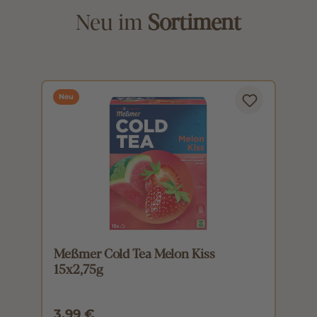
Neu im
Sortiment
Neu
Meßmer Cold Tea Melon Kiss
M
15x2,75g
1
3,99 €
3