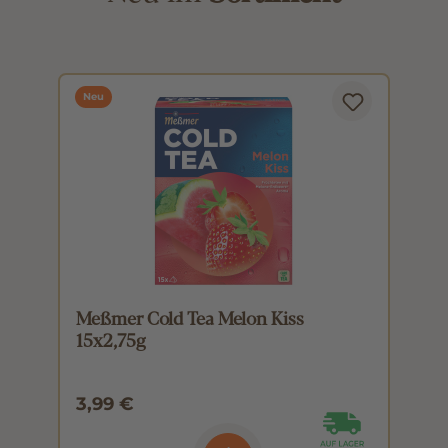
Neu
Meßmer Cold Tea Melon Kiss
M
15x2,75g
1
3,99 €
3