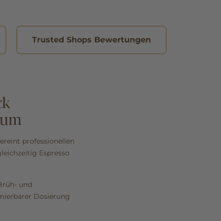
Trusted Shops Bewertungen
ck
haum
ereint professionellen
eichzeitig Espresso
Brüh- und
mierbarer Dosierung