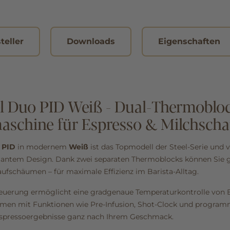
teller
Downloads
Eigenschaften
el Duo PID Weiß - Dual-Thermoblo
maschine für Espresso & Milchsc
 PID
in modernem
Weiß
ist das Topmodell der Steel-Serie und v
gantem Design. Dank zwei separaten Thermoblocks können Sie gl
aufschäumen – für maximale Effizienz im Barista-Alltag.
Steuerung ermöglicht eine gradgenaue Temperaturkontrolle von 
n mit Funktionen wie Pre-Infusion, Shot-Clock und program
 Espressoergebnisse ganz nach Ihrem Geschmack.