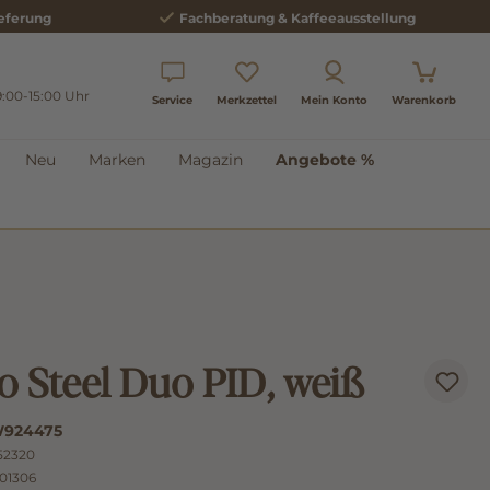
eferung
Fachberatung & Kaffeeausstellung
9:00-15:00 Uhr
Service
Merkzettel
Mein Konto
Warenkorb
Neu
Marken
Magazin
Angebote %
o Steel Duo PID, weiß
924475
52320
01306