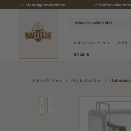
Siebträgermaschinen
Kaffeevollautom
e springen
Zur Hauptnavigation springen
Kaffeemaschinen
Kaffee
SALE 🔥
Kaffee24 Shop
Produktwelten
Italienis