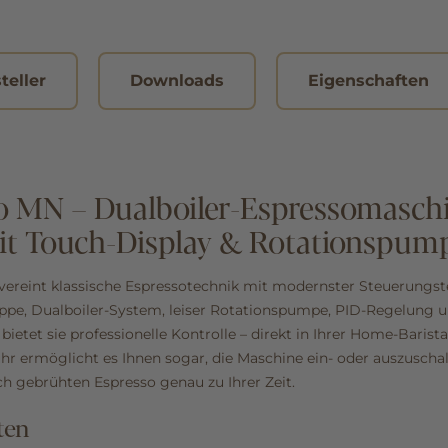
teller
Downloads
Eigenschaften
o MN – Dualboiler-Espressomasch
mit Touch-Display & Rotationspum
vereint klassische Espressotechnik mit modernster Steuerungs
uppe, Dualboiler-System, leiser Rotationspumpe, PID‑Regelung u
 bietet sie professionelle Kontrolle – direkt in Ihrer Home‑Barist
tuhr ermöglicht es Ihnen sogar, die Maschine ein‑ oder auszusch
ch gebrühten Espresso genau zu Ihrer Zeit.
ten