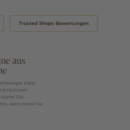
Trusted Shops Bewertungen
ine aus
pe
technologie. Dank
nd intuitivem
a‑Küche. Die
alten, wann immer Sie