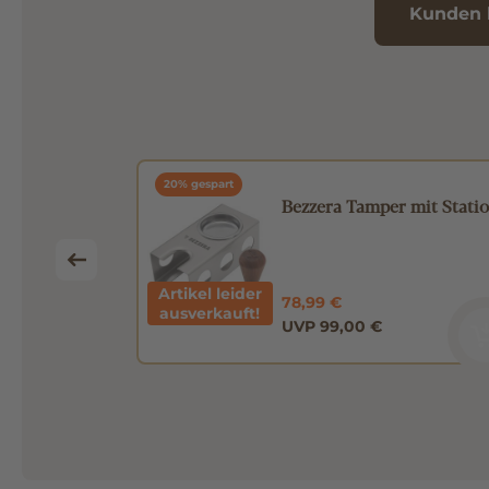
Kunden 
20% gespart
chen 0,35l
Bezzera Tamper mit Stati
Artikel leider
78,99 €
ausverkauft!
UVP 99,00 €