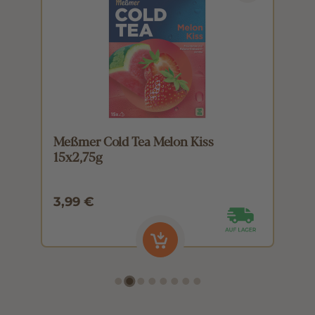
Meßmer Cold Tea Melon Kiss
M
15x2,75g
1
3,99 €
3