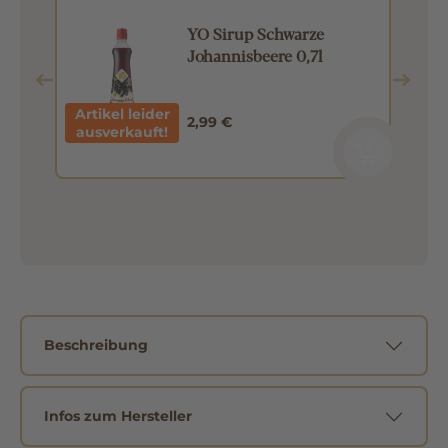
1l
YO Sirup Schwarze
Johannisbeere 0,7l
Artikel leider
2,99 €
ausverkauft!
Beschreibung
Infos zum Hersteller