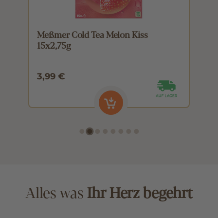
Meßmer Cold Tea Melon Kiss
M
15x2,75g
1
3,99 €
3
Alles was
Ihr Herz begehrt