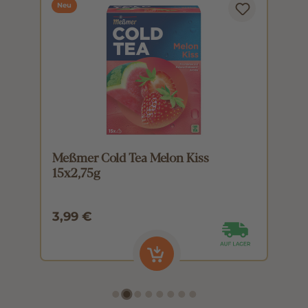
Neu
Meßmer Cold Tea Melon Kiss
M
15x2,75g
1
3,99 €
3