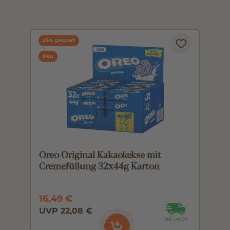
25% gespart
Neu
Oreo Original Kakaokekse mit
O
Cremefüllung 32x44g Karton
C
16,49 €
0
UVP 22,08 €
U