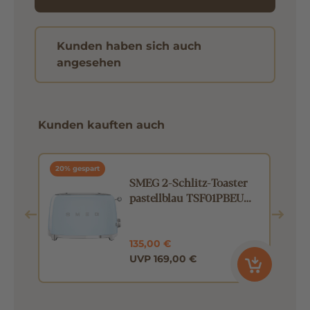
Kunden haben sich auch
angesehen
Kunden kauften auch
20% gespart
0l
SMEG 2-Schlitz-Toaster
pastellblau TSF01PBEU
kompakt
135,00 €
UVP 169,00 €