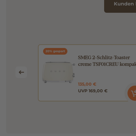
Kunden 
20% gespart
maschine
SMEG 2-Schlitz-Toaster
REU
creme TSF01CREU kompa
135,00 €
UVP 169,00 €