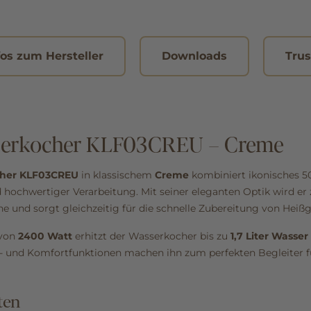
fos zum Hersteller
Downloads
Tru
erkocher KLF03CREU – Creme
her KLF03CREU
in klassischem
Creme
kombiniert ikonisches 50
hochwertiger Verarbeitung. Mit seiner eleganten Optik wird er 
he und sorgt gleichzeitig für die schnelle Zubereitung von Heiß
 von
2400 Watt
erhitzt der Wasserkocher bis zu
1,7 Liter Wasser
s- und Komfortfunktionen machen ihn zum perfekten Begleiter f
ten