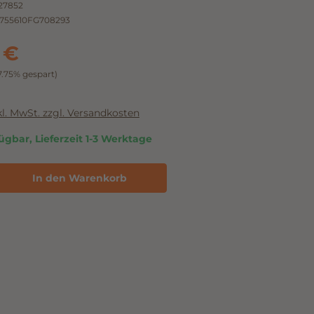
27852
755610FG708293
 €
7.75% gespart)
nkl. MwSt. zzgl. Versandkosten
ügbar, Lieferzeit 1-3 Werktage
In den Warenkorb