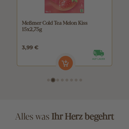
Meßmer Cold Tea Melon Kiss
M
15x2,75g
1
3,99 €
3
Alles was
Ihr Herz begehrt