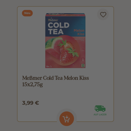
Neu
Meßmer Cold Tea Melon Kiss
M
15x2,75g
1
3,99 €
3