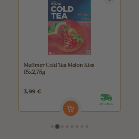
Meßmer Cold Tea Melon Kiss
M
15x2,75g
1
3,99 €
3