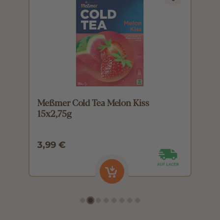
Meßmer Cold Tea Melon Kiss
M
15x2,75g
1
3,99 €
3