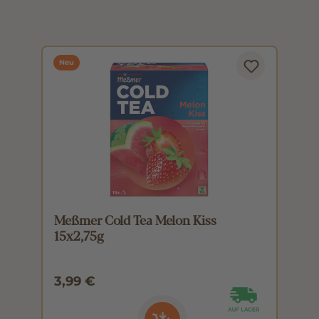
Neu
Meßmer Cold Tea Melon Kiss
M
15x2,75g
1
3,99 €
3